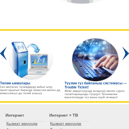
Prev
Төлөм ыкмалары
Түузмө түз байланыш системасы —
Сиз көптөгөн төлөмдөрдү кабыл алуу
Trouble Ticket!
пункттарынын биринде комиссия менен да,
Жеке аккаунтуңузду колдонуу менен суроо-
комиссиясыз да төлөй аласыз.
талаптарыңызды түзүңүз! Техникалык
маселелерди тез жана оңой чечиңиз!
Интернет
Интернет + ТВ
Кызмат жөнүндө
Кызмат жөнүндө