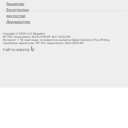
Акциялар
Бөгөттөлгөн
ресурстар
Документтер
Copyright © 2026 LLC Megaline
КР ГАС лицензиясы: №16-1549-КР, №17-0212-КР.
Интернет + ТВ пакетинде телекөрсөтүү кызматы Digital Solutions Plus ЖЧКсы
тарабынан көрсөтүлөт. КР ГАС лицензиясы: №22-0533-КР
Сайтты жаратуу