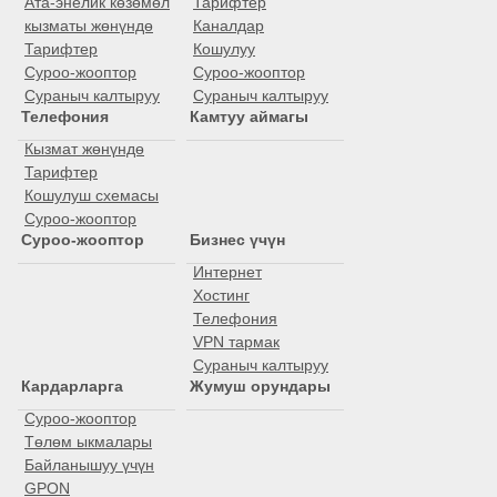
Ата-энелик көзөмөл
Тарифтер
кызматы жөнүндө
Каналдар
Тарифтер
Кошулуу
Суроо-жооптор
Суроо-жооптор
Сураныч калтыруу
Сураныч калтыруу
Телефония
Камтуу аймагы
Кызмат жөнүндө
Тарифтер
Кошулуш схемасы
Суроо-жооптор
Суроо-жооптор
Бизнес үчүн
Интернет
Хостинг
Телефония
VPN тармак
Сураныч калтыруу
Кардарларга
Жумуш орундары
Суроо-жооптор
Төлөм ыкмалары
Байланышуу үчүн
GPON