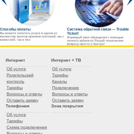
Способы оплаты
Система обратной связи — Trouble
Вы можете оплатить услуги в одном из
Ticket!
множества пунктов приемов платежей, как с
Формируй свои обращения с помощью
комиссией, так и без.
личного кабинета! Решай технические
вопросы просто и быстро!
Интернет
Интернет + ТВ
Об услуге
Об услуге
Родительский
Тарифы
контроль
Каналы
Тарифы
Подключение
Вопросы и ответы
Вопросы и ответы
Оставить заявку
Оставить заявку
Телефония
Зона покрытия
Об услуге
Тарифы
Схема подключения
Вопросы и ответы