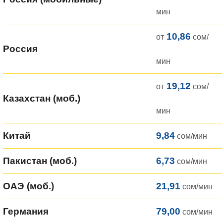
мин
10,86
от
сом/
Россия
мин
19,12
от
сом/
Казахстан (моб.)
мин
Китай
9,84
сом/мин
Пакистан (моб.)
6,73
сом/мин
ОАЭ (моб.)
21,91
сом/мин
Германия
79,00
сом/мин