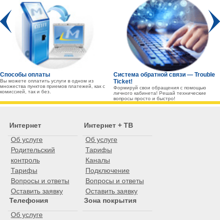
Prev
Способы оплаты
Система обратной связи — Trouble
Вы можете оплатить услуги в одном из
Ticket!
множества пунктов приемов платежей, как с
Формируй свои обращения с помощью
комиссией, так и без.
личного кабинета! Решай технические
вопросы просто и быстро!
Интернет
Интернет + ТВ
Об услуге
Об услуге
Родительский
Тарифы
контроль
Каналы
Тарифы
Подключение
Вопросы и ответы
Вопросы и ответы
Оставить заявку
Оставить заявку
Телефония
Зона покрытия
Об услуге