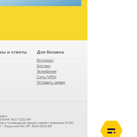
сы и ответы
Для бизнеса
Интернет
Хостинг
Телефония
Сеть (VPN)
Оставить заявку
aline
549-КР, №17-0212-КР
слугу телевидения предоставляет компания ОсОО
". Лицензия ГАС КР: №22-0533-КР