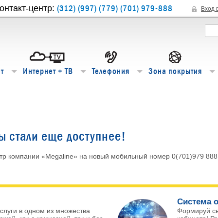
(312) (997) (779) (701) 979-888
онтакт-центр:
Вход 
т
Интернет + ТВ
Телефония
Зона покрытия
 стали еще доступнее!
нтр компании «Megaline» на новый мобильный номер 0(701)979 888 
Система о
слуги в одном из множества
Формируй с