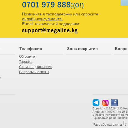
0701
979 888;
(O!)
Позвоните в техподдержку или спросите
онлайн-консультанта.
E-mail технической поддержки:
support@megaline.kg
В
Телефония
Зона покрытия
Вопро
Об услуге
Тарифы
Схема подключения
Вопросы и ответы
ы
Copyright © 2026 LLC Meg
Лицензия ГАС КР: №16-1
В пакете Интернет+ТВ у
"Цифровые решения плюс
Разработка сайта