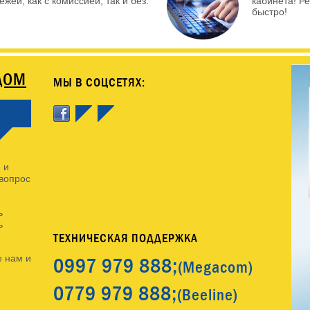
жей, как с комиссией, так и без.
кабинета! Р
быстро!
ДОМ
МЫ В СОЦСЕТЯХ:
 и
 вопрос
ь
ь
ТЕХНИЧЕСКАЯ ПОДДЕРЖКА
0997
979 888;
 нам и
(Megacom)
0779
979 888;
(Beeline)