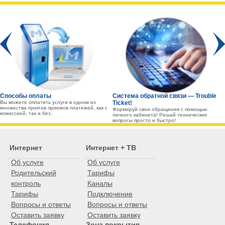
Prev
Способы оплаты
Система обратной связи — Trouble
Вы можете оплатить услуги в одном из
Ticket!
множества пунктов приемов платежей, как с
Формируй свои обращения с помощью
комиссией, так и без.
личного кабинета! Решай технические
вопросы просто и быстро!
Интернет
Интернет + ТВ
Об услуге
Об услуге
Родительский
Тарифы
контроль
Каналы
Тарифы
Подключение
Вопросы и ответы
Вопросы и ответы
Оставить заявку
Оставить заявку
Телефония
Зона покрытия