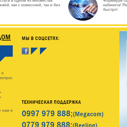
слуги в одном из множества
Формируй с
жей, как с комиссией, так и без.
кабинета! Р
быстро!
ДОМ
МЫ В СОЦСЕТЯХ:
 и
 вопрос
ь
ь
ТЕХНИЧЕСКАЯ ПОДДЕРЖКА
0997
979 888;
 нам и
(Megacom)
0779
979 888;
(Beeline)