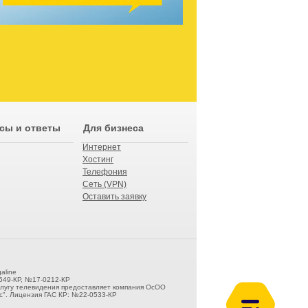
сы и ответы
Для бизнеса
Интернет
Хостинг
Телефония
Сеть (VPN)
Оставить заявку
aline
549-КР, №17-0212-КР
слугу телевидения предоставляет компания ОсОО
". Лицензия ГАС КР: №22-0533-КР