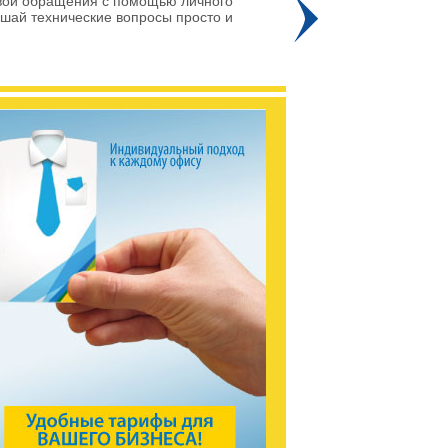
вои обращения с помощью личного
ешай технические вопросы просто и
Про
го