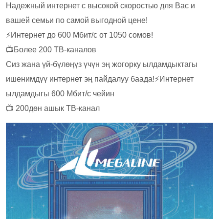
Надежный интернет с высокой скоростью для Вас и
вашей семьи по самой выгодной цене!
⚡Интернет до 600 Мбит/с от 1050 сомов!
📺Более 200 ТВ-каналов
Сиз жана үй-бүлөңүз үчүн эң жогорку ылдамдыктагы
ишенимдүү интернет эң пайдалуу баада!⚡Интернет
ылдамдыгы 600 Мбит/с чейин
📺 200дөн ашык ТВ-канал