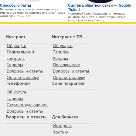
Способы оплаты
Система обратной связи — Trouble
Вы можете оплатить услуги в одном из
Ticket!
множества пунктов приемов платежей, как с
Формируй свои обращения с помощью
комиссией, так и без.
личного кабинета! Решай технические
вопросы просто и быстро!
Интернет
Интернет + ТВ
Об услуге
Об услуге
Родительский
Тарифы
контроль
Каналы
Тарифы
Подключение
Вопросы и ответы
Вопросы и ответы
Оставить заявку
Оставить заявку
Телефония
Зона покрытия
Об услуге
Тарифы
Схема подключения
Вопросы и ответы
Вопросы и ответы
Для бизнеса
Интернет
Хостинг