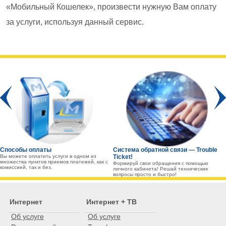
«Мобильный Кошелек», произвести нужную Вам оплату
за услуги, используя данный сервис.
Prev
Способы оплаты
Система обратной связи — Trouble
Вы можете оплатить услуги в одном из
Ticket!
множества пунктов приемов платежей, как с
Формируй свои обращения с помощью
комиссией, так и без.
личного кабинета! Решай технические
вопросы просто и быстро!
Интернет
Интернет + ТВ
Об услуге
Об услуге