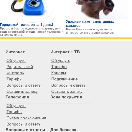
Ударный пакет спортивных
Городской телефон за 1 день!
каналов!
Просто и быстро подключим квартиру или
Более 8-ми самых популярных и
офис к городской стационарной телефонии
интересных спортивных каналов!
от «Мега-Лайн».
Интернет
Интернет + ТВ
Об услуге
Об услуге
Родительский
Тарифы
контроль
Каналы
Тарифы
Подключение
Вопросы и ответы
Вопросы и ответы
Оставить заявку
Оставить заявку
Телефония
Зона покрытия
Об услуге
Тарифы
Схема подключения
Вопросы и ответы
Вопросы и ответы
Для бизнеса