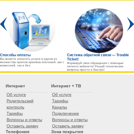
Prev
Способы оплаты
Система обратной связи — Trouble
Вы можете оплатить услуги в одном из
Ticket!
множества пунктов приемов платежей, как с
Формируй свои обращения с помощью
комиссией, так и без.
личного кабинета! Решай технические
вопросы просто и быстро!
Интернет
Интернет + ТВ
Об услуге
Об услуге
Родительский
Тарифы
контроль
Каналы
Тарифы
Подключение
Вопросы и ответы
Вопросы и ответы
Оставить заявку
Оставить заявку
Телефония
Зона покрытия