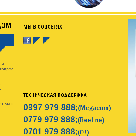
ДОМ
МЫ В СОЦСЕТЯХ:
 и
 вопрос
ь
ь
ТЕХНИЧЕСКАЯ ПОДДЕРЖКА
0997
979 888;
 нам и
(Megacom)
0779
979 888;
(Beeline)
0701
979 888;
(O!)