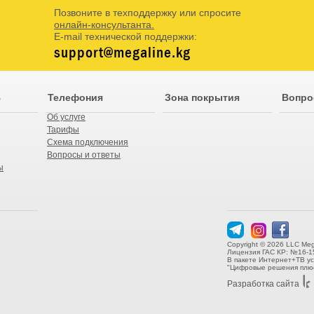
Позвоните в техподдержку или спросите
онлайн-консультанта.
E-mail технической поддержки:
support@megaline.kg
В
Телефония
Зона покрытия
Вопро
Об услуге
Тарифы
Схема подключения
Вопросы и ответы
ы
Copyright © 2026 LLC Meg
Лицензия ГАС КР: №16-1
В пакете Интернет+ТВ у
"Цифровые решения плюс
Разработка сайта