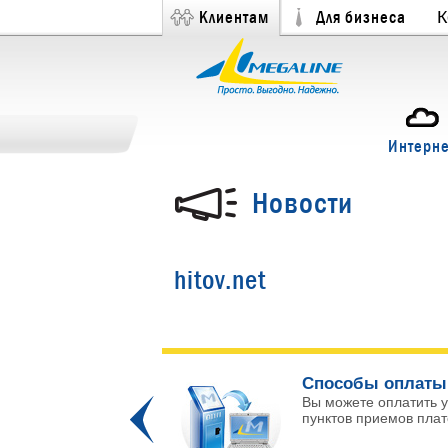
Клиентам
Для бизнеса
К
Интерне
Новости
hitov.net
ых каналов!
Способы оплаты
 и интересных
Вы можете оплатить у
Prev
пунктов приемов плате