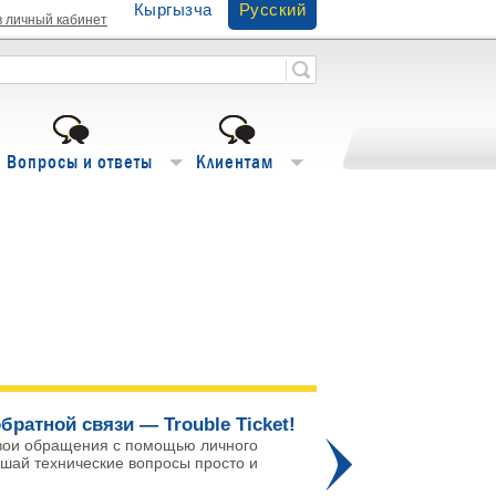
Кыргызча
Русский
в личный кабинет
Вопросы и ответы
Клиентам
братной связи — Trouble Ticket!
Го
вои обращения с помощью личного
ешай технические вопросы просто и
Про
го