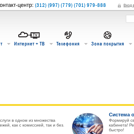
(312) (997) (779) (701) 979-888
онтакт-центр:
Вход 
т
Интернет + ТВ
Телефония
Зона покрытия
Система о
слуги в одном из множества
Формируй с
жей, как с комиссией, так и без.
кабинета! Р
быстро!