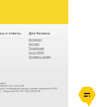
сы и ответы
Для бизнеса
Интернет
Хостинг
Телефония
Сеть (VPN)
Оставить заявку
aline
549-КР, №17-0212-КР
слугу телевидения предоставляет компания ОсОО
". Лицензия ГАС КР: №22-0533-КР