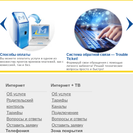
Prev
Способы оплаты
Система обратной связи — Trouble
Вы можете оплатить услуги в одном из
Ticket!
множества пунктов приемов платежей, как с
Формируй свои обращения с помощью
комиссией, так и без.
личного кабинета! Решай технические
вопросы просто и быстро!
Интернет
Интернет + ТВ
Об услуге
Об услуге
Родительский
Тарифы
контроль
Каналы
Тарифы
Подключение
Вопросы и ответы
Вопросы и ответы
Оставить заявку
Оставить заявку
Телефония
Зона покрытия