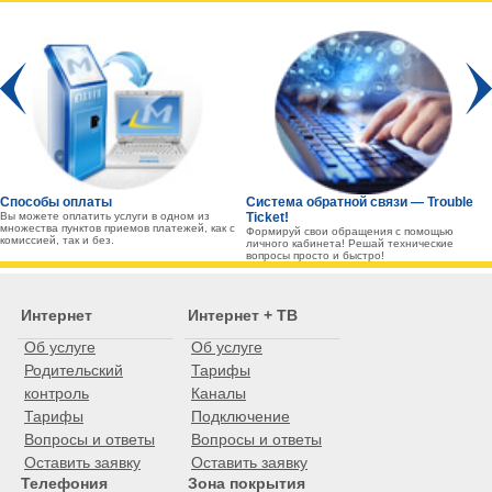
Prev
Способы оплаты
Система обратной связи — Trouble
Вы можете оплатить услуги в одном из
Ticket!
множества пунктов приемов платежей, как с
Формируй свои обращения с помощью
комиссией, так и без.
личного кабинета! Решай технические
вопросы просто и быстро!
Интернет
Интернет + ТВ
Об услуге
Об услуге
Родительский
Тарифы
контроль
Каналы
Тарифы
Подключение
Вопросы и ответы
Вопросы и ответы
Оставить заявку
Оставить заявку
Телефония
Зона покрытия