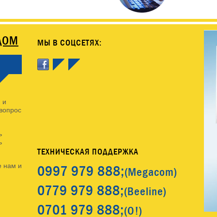
ДОМ
МЫ В СОЦСЕТЯХ:
 и
 вопрос
ь
ь
ТЕХНИЧЕСКАЯ ПОДДЕРЖКА
0997
979 888;
 нам и
(Megacom)
0779
979 888;
(Beeline)
0701
979 888;
(O!)