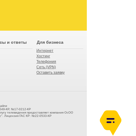
сы и ответы
Для бизнеса
Интернет
Хостинг
Телефония
Сеть (VPN)
Оставить заявку
aline
549-КР, №17-0212-КР
слугу телевидения предоставляет компания ОсОО
". Лицензия ГАС КР: №22-0533-КР