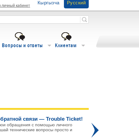
Кыргызча
Русский
в личный кабинет
Вопросы и ответы
Клиентам
братной связи — Trouble Ticket!
Го
вои обращения с помощью личного
ешай технические вопросы просто и
Про
го