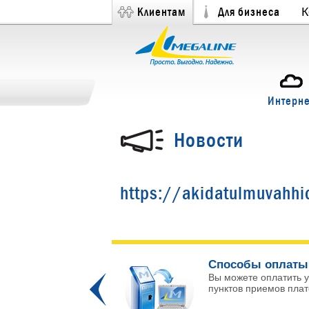
Клиентам
Для бизнеса
К
Интерне
Новости
https://akidatulmuvahhi
ых каналов!
Способы оплаты
 и интересных
Вы можете оплатить у
Prev
пунктов приемов плате