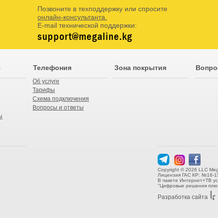
Позвоните в техподдержку или спросите
онлайн-консультанта.
E-mail технической поддержки:
support@megaline.kg
В
Телефония
Зона покрытия
Вопро
Об услуге
Тарифы
Схема подключения
Вопросы и ответы
ы
Copyright © 2026 LLC Meg
Лицензия ГАС КР: №16-1
В пакете Интернет+ТВ у
"Цифровые решения плюс
Разработка сайта