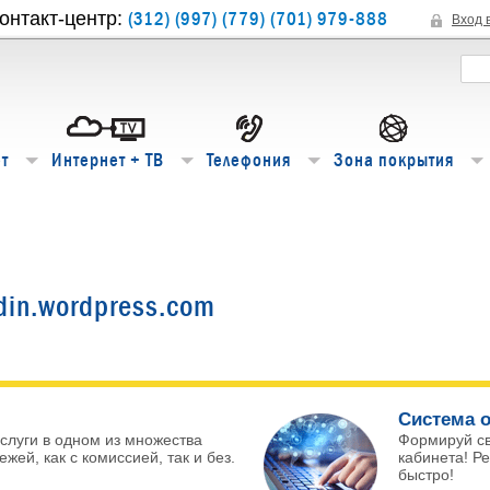
(312) (997) (779) (701) 979-888
онтакт-центр:
Вход 
т
Интернет + ТВ
Телефония
Зона покрытия
din.wordpress.com
Система о
слуги в одном из множества
Формируй с
жей, как с комиссией, так и без.
кабинета! Р
быстро!