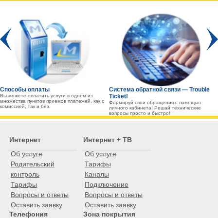
Prev
Способы оплаты
Система обратной связи — Trouble
Вы можете оплатить услуги в одном из
Ticket!
множества пунктов приемов платежей, как с
Формируй свои обращения с помощью
комиссией, так и без.
личного кабинета! Решай технические
вопросы просто и быстро!
Интернет
Интернет + ТВ
Об услуге
Об услуге
Родительский
Тарифы
контроль
Каналы
Тарифы
Подключение
Вопросы и ответы
Вопросы и ответы
Оставить заявку
Оставить заявку
Телефония
Зона покрытия