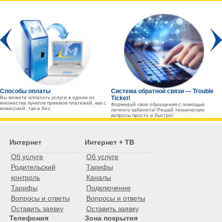
Prev
Способы оплаты
Система обратной связи — Trouble
Вы можете оплатить услуги в одном из
Ticket!
множества пунктов приемов платежей, как с
Формируй свои обращения с помощью
комиссией, так и без.
личного кабинета! Решай технические
вопросы просто и быстро!
Интернет
Интернет + ТВ
Об услуге
Об услуге
Родительский
Тарифы
контроль
Каналы
Тарифы
Подключение
Вопросы и ответы
Вопросы и ответы
Оставить заявку
Оставить заявку
Телефония
Зона покрытия