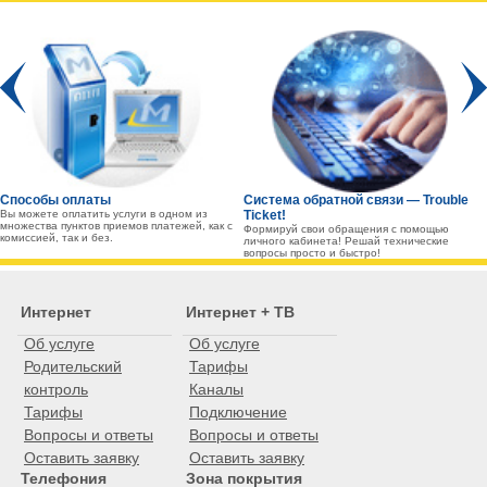
Prev
Способы оплаты
Система обратной связи — Trouble
Вы можете оплатить услуги в одном из
Ticket!
множества пунктов приемов платежей, как с
Формируй свои обращения с помощью
комиссией, так и без.
личного кабинета! Решай технические
вопросы просто и быстро!
Интернет
Интернет + ТВ
Об услуге
Об услуге
Родительский
Тарифы
контроль
Каналы
Тарифы
Подключение
Вопросы и ответы
Вопросы и ответы
Оставить заявку
Оставить заявку
Телефония
Зона покрытия