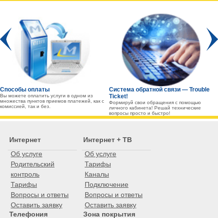
Prev
Способы оплаты
Система обратной связи — Trouble
Вы можете оплатить услуги в одном из
Ticket!
множества пунктов приемов платежей, как с
Формируй свои обращения с помощью
комиссией, так и без.
личного кабинета! Решай технические
вопросы просто и быстро!
Интернет
Интернет + ТВ
Об услуге
Об услуге
Родительский
Тарифы
контроль
Каналы
Тарифы
Подключение
Вопросы и ответы
Вопросы и ответы
Оставить заявку
Оставить заявку
Телефония
Зона покрытия