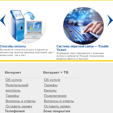
Prev
Способы оплаты
Система обратной связи — Trouble
Вы можете оплатить услуги в одном из
Ticket!
множества пунктов приемов платежей, как с
Формируй свои обращения с помощью
комиссией, так и без.
личного кабинета! Решай технические
вопросы просто и быстро!
Интернет
Интернет + ТВ
Об услуге
Об услуге
Родительский
Тарифы
контроль
Каналы
Тарифы
Подключение
Вопросы и ответы
Вопросы и ответы
Оставить заявку
Оставить заявку
Телефония
Зона покрытия