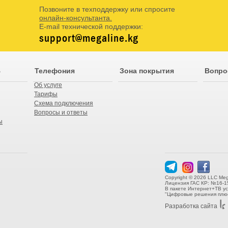
Позвоните в техподдержку или спросите
онлайн-консультанта.
E-mail технической поддержки:
support@megaline.kg
В
Телефония
Зона покрытия
Вопро
Об услуге
Тарифы
Схема подключения
Вопросы и ответы
ы
Copyright © 2026 LLC Meg
Лицензия ГАС КР: №16-1
В пакете Интернет+ТВ у
"Цифровые решения плюс
Разработка сайта