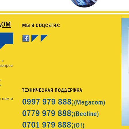
ДОМ
МЫ В СОЦСЕТЯХ:
 и
 вопрос
ь
ь
ТЕХНИЧЕСКАЯ ПОДДЕРЖКА
0997
979 888;
 нам и
(Megacom)
0779
979 888;
(Beeline)
0701
979 888;
(O!)