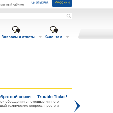
Кыргызча
Русский
в личный кабинет
Вопросы и ответы
Клиентам
братной связи — Trouble Ticket!
Го
вои обращения с помощью личного
ешай технические вопросы просто и
Про
го