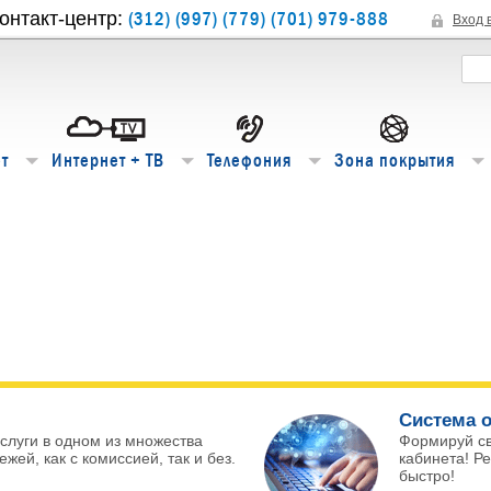
(312) (997) (779) (701) 979-888
онтакт-центр:
Вход 
т
Интернет + ТВ
Телефония
Зона покрытия
Система о
слуги в одном из множества
Формируй с
жей, как с комиссией, так и без.
кабинета! Р
быстро!