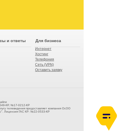
сы и ответы
Для бизнеса
Интернет
Хостинг
Телефония
Сеть (VPN)
Оставить заявку
aline
549-КР, №17-0212-КР
слугу телевидения предоставляет компания ОсОО
". Лицензия ГАС КР: №22-0533-КР