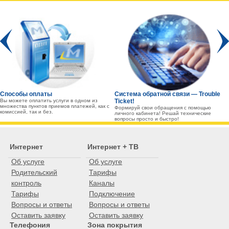
Prev
Способы оплаты
Система обратной связи — Trouble
Вы можете оплатить услуги в одном из
Ticket!
множества пунктов приемов платежей, как с
Формируй свои обращения с помощью
комиссией, так и без.
личного кабинета! Решай технические
вопросы просто и быстро!
Интернет
Интернет + ТВ
Об услуге
Об услуге
Родительский
Тарифы
контроль
Каналы
Тарифы
Подключение
Вопросы и ответы
Вопросы и ответы
Оставить заявку
Оставить заявку
Телефония
Зона покрытия