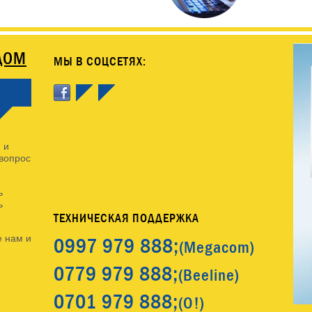
ДОМ
МЫ В СОЦСЕТЯХ:
 и
 вопрос
ь
ь
ТЕХНИЧЕСКАЯ ПОДДЕРЖКА
0997
979 888;
 нам и
(Megacom)
0779
979 888;
(Beeline)
0701
979 888;
(O!)