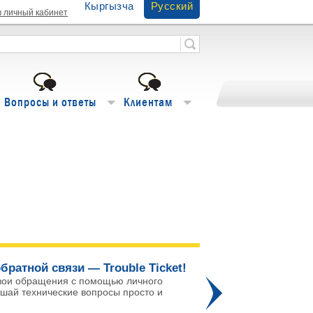
Кыргызча
Русский
в личный кабинет
Вопросы и ответы
Клиентам
братной связи — Trouble Ticket!
Го
вои обращения с помощью личного
ешай технические вопросы просто и
Про
го