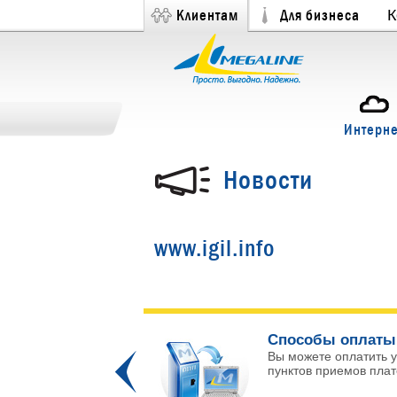
Клиентам
Для бизнеса
К
Интерне
Новости
www.igil.info
ых каналов!
Способы оплаты
 и интересных
Вы можете оплатить у
Prev
пунктов приемов плате