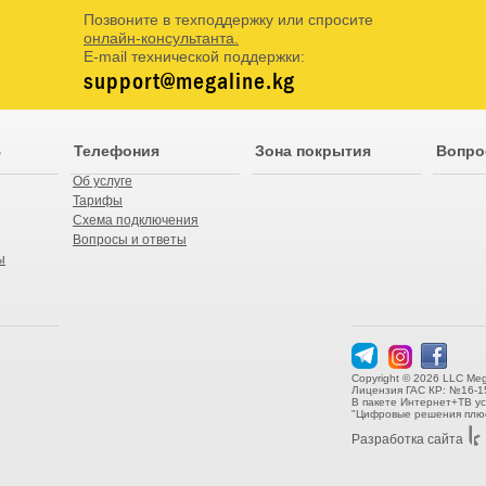
Позвоните в техподдержку или спросите
онлайн-консультанта.
E-mail технической поддержки:
support@megaline.kg
В
Телефония
Зона покрытия
Вопро
Об услуге
Тарифы
Схема подключения
Вопросы и ответы
ы
Copyright © 2026 LLC Meg
Лицензия ГАС КР: №16-1
В пакете Интернет+ТВ у
"Цифровые решения плюс
Разработка сайта