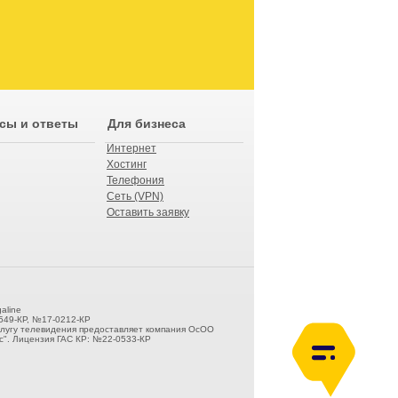
сы и ответы
Для бизнеса
Интернет
Хостинг
Телефония
Сеть (VPN)
Оставить заявку
aline
549-КР, №17-0212-КР
слугу телевидения предоставляет компания ОсОО
". Лицензия ГАС КР: №22-0533-КР