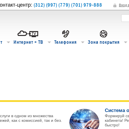
(312) (997) (779) (701) 979-888
онтакт-центр:
Вход 
т
Интернет + ТВ
Телефония
Зона покрытия
Система о
слуги в одном из множества
Формируй с
жей, как с комиссией, так и без.
кабинета! Р
быстро!