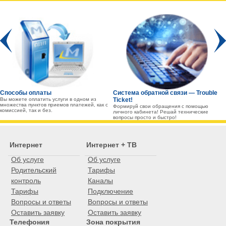
Prev
Способы оплаты
Система обратной связи — Trouble
Вы можете оплатить услуги в одном из
Ticket!
множества пунктов приемов платежей, как с
Формируй свои обращения с помощью
комиссией, так и без.
личного кабинета! Решай технические
вопросы просто и быстро!
Интернет
Интернет + ТВ
Об услуге
Об услуге
Родительский
Тарифы
контроль
Каналы
Тарифы
Подключение
Вопросы и ответы
Вопросы и ответы
Оставить заявку
Оставить заявку
Телефония
Зона покрытия