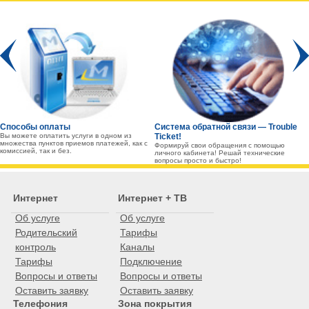
Prev
Способы оплаты
Система обратной связи — Trouble
Вы можете оплатить услуги в одном из
Ticket!
множества пунктов приемов платежей, как с
Формируй свои обращения с помощью
комиссией, так и без.
личного кабинета! Решай технические
вопросы просто и быстро!
Интернет
Интернет + ТВ
Об услуге
Об услуге
Родительский
Тарифы
контроль
Каналы
Тарифы
Подключение
Вопросы и ответы
Вопросы и ответы
Оставить заявку
Оставить заявку
Телефония
Зона покрытия