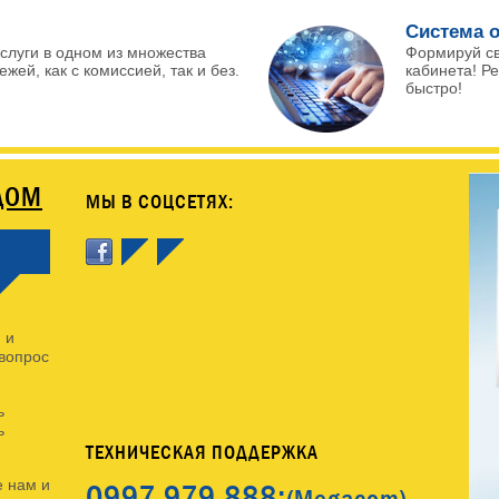
Система о
слуги в одном из множества
Формируй с
жей, как с комиссией, так и без.
кабинета! Р
быстро!
ДОМ
МЫ В СОЦСЕТЯХ:
 и
 вопрос
ь
ь
ТЕХНИЧЕСКАЯ ПОДДЕРЖКА
0997
979 888;
 нам и