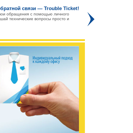
братной связи — Trouble Ticket!
Го
вои обращения с помощью личного
ешай технические вопросы просто и
Про
го