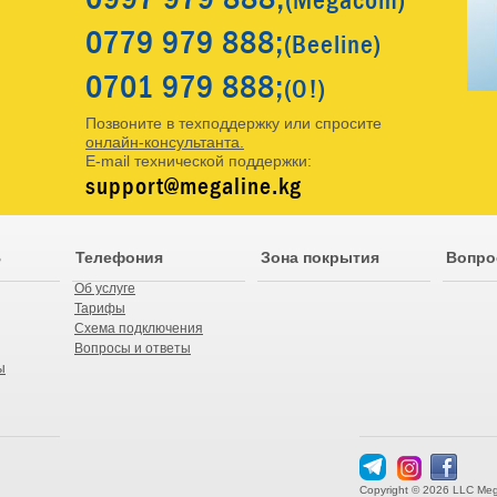
(Megacom)
0779
979 888;
(Beeline)
0701
979 888;
(O!)
Позвоните в техподдержку или спросите
онлайн-консультанта.
E-mail технической поддержки:
support@megaline.kg
В
Телефония
Зона покрытия
Вопро
Об услуге
Тарифы
Схема подключения
Вопросы и ответы
ы
Copyright © 2026 LLC Meg