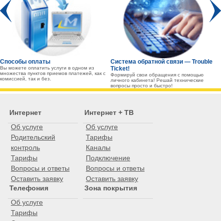
Prev
Способы оплаты
Система обратной связи — Trouble
Вы можете оплатить услуги в одном из
Ticket!
множества пунктов приемов платежей, как с
Формируй свои обращения с помощью
комиссией, так и без.
личного кабинета! Решай технические
вопросы просто и быстро!
Интернет
Интернет + ТВ
Об услуге
Об услуге
Родительский
Тарифы
контроль
Каналы
Тарифы
Подключение
Вопросы и ответы
Вопросы и ответы
Оставить заявку
Оставить заявку
Телефония
Зона покрытия
Об услуге
Тарифы