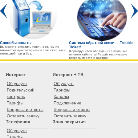
Prev
Способы оплаты
Система обратной связи — Trouble
Вы можете оплатить услуги в одном из
Ticket!
множества пунктов приемов платежей, как с
Формируй свои обращения с помощью
комиссией, так и без.
личного кабинета! Решай технические
вопросы просто и быстро!
Интернет
Интернет + ТВ
Об услуге
Об услуге
Родительский
Тарифы
контроль
Каналы
Тарифы
Подключение
Вопросы и ответы
Вопросы и ответы
Оставить заявку
Оставить заявку
Телефония
Зона покрытия
Об услуге
Тарифы