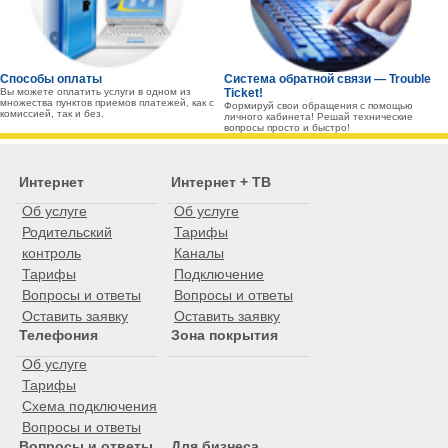
Способы оплаты
Система обратной связи — Trouble
Вы можете оплатить услуги в одном из
Ticket!
множества пунктов приемов платежей, как с
Формируй свои обращения с помощью
комиссией, так и без.
личного кабинета! Решай технические
вопросы просто и быстро!
Интернет
Интернет + ТВ
Об услуге
Об услуге
Родительский
Тарифы
контроль
Каналы
Тарифы
Подключение
Вопросы и ответы
Вопросы и ответы
Оставить заявку
Оставить заявку
Телефония
Зона покрытия
Об услуге
Тарифы
Схема подключения
Вопросы и ответы
Вопросы и ответы
Для бизнеса