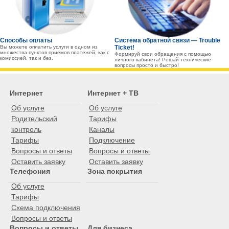
Способы оплаты
Система обратной связи — Trouble
Вы можете оплатить услуги в одном из
Ticket!
множества пунктов приемов платежей, как с
Формируй свои обращения с помощью
комиссией, так и без.
личного кабинета! Решай технические
вопросы просто и быстро!
Интернет
Интернет + ТВ
Об услуге
Об услуге
Родительский
Тарифы
контроль
Каналы
Тарифы
Подключение
Вопросы и ответы
Вопросы и ответы
Оставить заявку
Оставить заявку
Телефония
Зона покрытия
Об услуге
Тарифы
Схема подключения
Вопросы и ответы
Вопросы и ответы
Для бизнеса