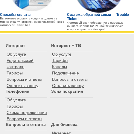
Способы оплаты
Система обратной связи — Trouble
Вы можете оплатить услуги в одном из
Ticket!
множества пунктов приемов платежей, как с
Формируй свои обращения с помощью
комиссией, так и без.
личного кабинета! Решай технические
вопросы просто и быстро!
Интернет
Интернет + ТВ
Об услуге
Об услуге
Родительский
Тарифы
контроль
Каналы
Тарифы
Подключение
Вопросы и ответы
Вопросы и ответы
Оставить заявку
Оставить заявку
Телефония
Зона покрытия
Об услуге
Тарифы
Схема подключения
Вопросы и ответы
Вопросы и ответы
Для бизнеса
Интернет