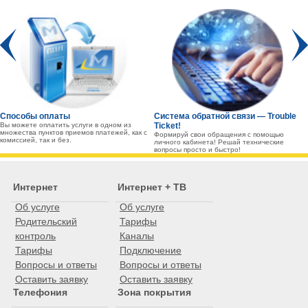
Prev
Способы оплаты
Система обратной связи — Trouble
Вы можете оплатить услуги в одном из
Ticket!
множества пунктов приемов платежей, как с
Формируй свои обращения с помощью
комиссией, так и без.
личного кабинета! Решай технические
вопросы просто и быстро!
Интернет
Интернет + ТВ
Об услуге
Об услуге
Родительский
Тарифы
контроль
Каналы
Тарифы
Подключение
Вопросы и ответы
Вопросы и ответы
Оставить заявку
Оставить заявку
Телефония
Зона покрытия