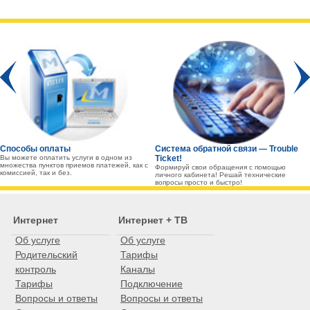
Prev
Способы оплаты
Система обратной связи — Trouble
Вы можете оплатить услуги в одном из
Ticket!
множества пунктов приемов платежей, как с
Формируй свои обращения с помощью
комиссией, так и без.
личного кабинета! Решай технические
вопросы просто и быстро!
Интернет
Интернет + ТВ
Об услуге
Об услуге
Родительский
Тарифы
контроль
Каналы
Тарифы
Подключение
Вопросы и ответы
Вопросы и ответы