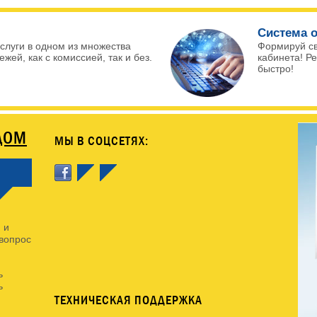
Система о
слуги в одном из множества
Формируй с
жей, как с комиссией, так и без.
кабинета! Р
быстро!
ДОМ
МЫ В СОЦСЕТЯХ:
 и
 вопрос
ь
ь
ТЕХНИЧЕСКАЯ ПОДДЕРЖКА