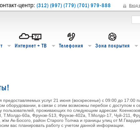
(312) (997) (779) (701) 979-888
онтакт-центр:
Вход 
т
Интернет + ТВ
Телефония
Зона покрытия
ты!
 предоставляемых услуг 21 июня (воскресенье) с 09:00 до 17:00 
м оборудовании, в связи с этим возможны перебои с доступом к се
у пользователей, проживающих по следующим адресам: Коенкозова
3, Т.Молдо-60а, Фрунзе-513, Фрунзе-402а, Т.Молдо-17, Чуй-211, Фр
, ж\м Ак-Босого, район Старого Толчка и границы улиц от М.Гвард
осим вас планировать работу с учетом данной информации.