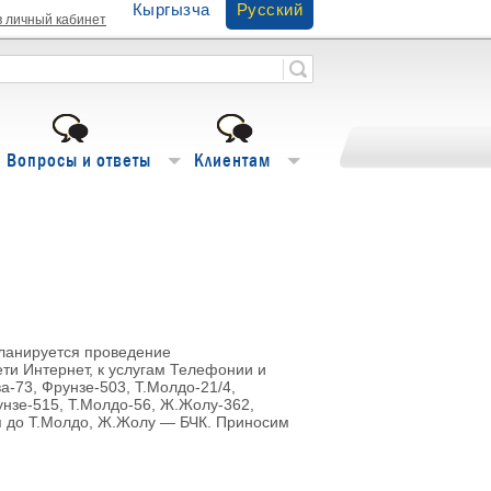
Кыргызча
Русский
в личный кабинет
Вопросы и ответы
Клиентам
планируется проведение
ти Интернет, к услугам Телефонии и
-73, Фрунзе-503, Т.Молдо-21/4,
унзе-515, Т.Молдо-56, Ж.Жолу-362,
ия до Т.Молдо, Ж.Жолу — БЧК. Приносим