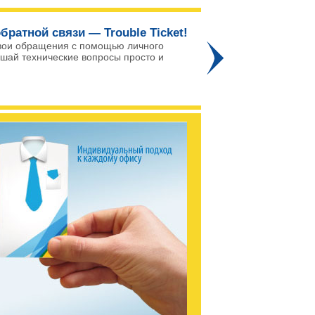
братной связи — Trouble Ticket!
Го
вои обращения с помощью личного
ешай технические вопросы просто и
Про
го