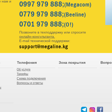
0997
979 888;
 нам и
(Megacom)
0779
979 888;
(Beeline)
0701
979 888;
(O!)
Позвоните в техподдержку или спросите
онлайн-консультанта.
E-mail технической поддержки:
support@megaline.kg
В
Телефония
Зона покрытия
Вопро
Об услуге
Тарифы
Схема подключения
Вопросы и ответы
ы