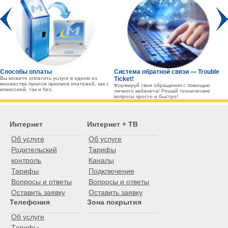
Prev
Способы оплаты
Система обратной связи — Trouble
Вы можете оплатить услуги в одном из
Ticket!
множества пунктов приемов платежей, как с
Формируй свои обращения с помощью
комиссией, так и без.
личного кабинета! Решай технические
вопросы просто и быстро!
Интернет
Интернет + ТВ
Об услуге
Об услуге
Родительский
Тарифы
контроль
Каналы
Тарифы
Подключение
Вопросы и ответы
Вопросы и ответы
Оставить заявку
Оставить заявку
Телефония
Зона покрытия
Об услуге
Тарифы