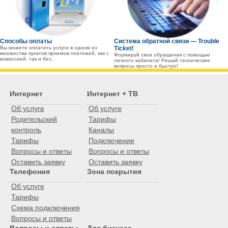
Способы оплаты
Система обратной связи — Trouble
Вы можете оплатить услуги в одном из
Ticket!
множества пунктов приемов платежей, как с
Формируй свои обращения с помощью
комиссией, так и без.
личного кабинета! Решай технические
вопросы просто и быстро!
Интернет
Интернет + ТВ
Об услуге
Об услуге
Родительский
Тарифы
контроль
Каналы
Тарифы
Подключение
Вопросы и ответы
Вопросы и ответы
Оставить заявку
Оставить заявку
Телефония
Зона покрытия
Об услуге
Тарифы
Схема подключения
Вопросы и ответы