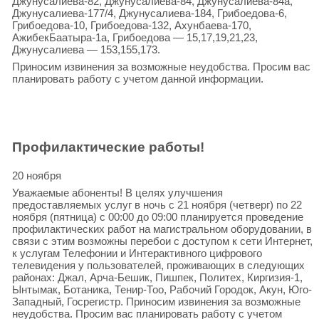
Джунусалиева-82, Джунусалиева-84, Джунусалиева-84а,
Джунусалиева-177/4, Джунусалиева-184, Грибоедова-6,
Грибоедова-10, Грибоедова-132, Ахунбаева-170,
АжибекБаатыра-1а, Грибоедова — 15,17,19,21,23,
Джунусалиева — 153,155,173.
Приносим извинения за возможные неудобства. Просим вас
планировать работу с учетом данной информации.
Профилактические работы!
20 ноября
Уважаемые абоненты! В целях улучшения
предоставляемых услуг в ночь с 21 ноября (четверг) по 22
ноября (пятница) с 00:00 до 09:00 планируется проведение
профилактических работ на магистральном оборудовании, в
связи с этим возможны перебои с доступом к сети Интернет,
к услугам Телефонии и Интерактивного цифрового
телевидения у пользователей, проживающих в следующих
районах: Джал, Арча-Бешик, Пишпек, Политех, Киргизия-1,
Ынтымак, Ботаника, Тенир-Тоо, Рабочий Городок, Акун, Юго-
Западный, Госрегистр. Приносим извинения за возможные
неудобства. Просим вас планировать работу с учетом