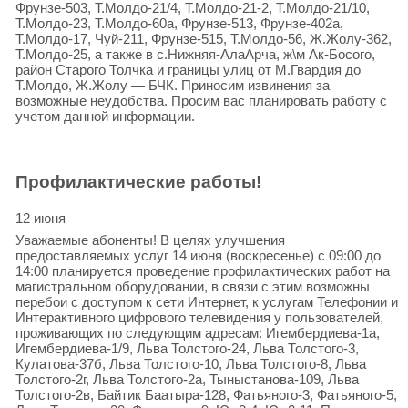
Фрунзе-503, Т.Молдо-21/4, Т.Молдо-21-2, Т.Молдо-21/10,
Т.Молдо-23, Т.Молдо-60а, Фрунзе-513, Фрунзе-402а,
Т.Молдо-17, Чуй-211, Фрунзе-515, Т.Молдо-56, Ж.Жолу-362,
Т.Молдо-25, а также в с.Нижняя-АлаАрча, ж\м Ак-Босого,
район Старого Толчка и границы улиц от М.Гвардия до
Т.Молдо, Ж.Жолу — БЧК. Приносим извинения за
возможные неудобства. Просим вас планировать работу с
учетом данной информации.
Профилактические работы!
12 июня
Уважаемые абоненты! В целях улучшения
предоставляемых услуг 14 июня (воскресенье) с 09:00 до
14:00 планируется проведение профилактических работ на
магистральном оборудовании, в связи с этим возможны
перебои с доступом к сети Интернет, к услугам Телефонии и
Интерактивного цифрового телевидения у пользователей,
проживающих по следующим адресам: Игембердиева-1а,
Игембердиева-1/9, Льва Толстого-24, Льва Толстого-3,
Кулатова-37б, Льва Толстого-10, Льва Толстого-8, Льва
Толстого-2г, Льва Толстого-2а, Тыныстанова-109, Льва
Толстого-2в, Байтик Баатыра-128, Фатьяного-3, Фатьяного-5,