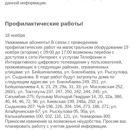
данной информации.
Профилактические работы!
18 ноября
Уважаемые абоненты! В связи с проведением
профилактических работ на магистральном оборудовании 19
ноября (вторник) с 09:00 до 17:00 возможны перебои с
доступом к сети Интернет, к услугам Телефонии и
Интерактивного цифрового телевидения у пользователей,
проживающих в следующих районах, ограниченных
улицами: ул. Бейшеналиева, ул. Боконбаева, ул. Рыскулова,
ул. Сыдыкова. В ходе работ будут затронуты дома по
следующим адресам: ул. Боконбаева-249, 251; ул.
Бейшеналиева-4, 6, 23, 29, 29а, 31, 33; ул. Московская-252,
260/1; ул. Токтогула-237, 247, 250, 242, 244, 245; ул.
Сагымбая-275; бульвар Молодой Гвардии-14, 20, 32а, 38б,
40, 44, 46, 72, 96; ул. Киевская-199, 248а, 250; ул.
Сыдыкова-207; Чуй-196, 226, 204, 194, 273, 186, 271; ул.
АлаАрчинская-67; ул. Рыскулова-95, 95а; ул.
КалыкаАкиева-100, 102, 110, 121, ул. Чокморова-300.
Приносим извинения за возможные неудобства. Просим вас
планировать работу с учетом данной информации.