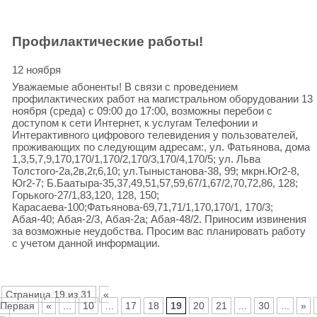
Профилактические работы!
12 ноября
Уважаемые абоненты! В связи с проведением
профилактических работ на магистральном оборудовании 13
ноября (среда) с 09:00 до 17:00, возможны перебои с
доступом к сети Интернет, к услугам Телефонии и
Интерактивного цифрового телевидения у пользователей,
проживающих по следующим адресам:, ул. Фатьянова, дома
1,3,5,7,9,170,170/1,170/2,170/3,170/4,170/5; ул. Льва
Толстого-2а,2в,2г,6,10; ул.Тыныстанова-38, 99; мкрн.Юг2-8,
Юг2-7; Б.Баатыра-35,37,49,51,57,59,67/1,67/2,70,72,86, 128;
Горького-27/1,83,120, 128, 150;
Карасаева-100;Фатьянова-69,71,71/1,170,170/1, 170/3;
Абая-40; Абая-2/3, Абая-2а; Абая-48/2. Приносим извинения
за возможные неудобства. Просим вас планировать работу
с учетом данной информации.
Страница 19 из 31
«
Первая
«
...
10
...
17
18
19
20
21
...
30
...
»