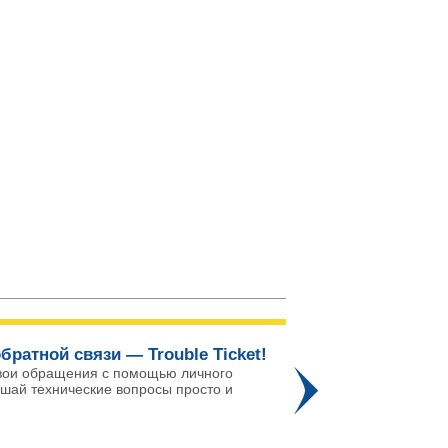
братной связи — Trouble Ticket!
Го
вои обращения с помощью личного
ешай технические вопросы просто и
Про
го