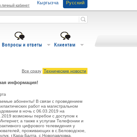
Кыргызча
Русский
в личный кабинет
Вопросы и ответы
Клиентам
Все сразу
Технические новости
ная информация!
рта
аемые абоненты! В связи с проведением
илактических работ на магистральном
удовании в ночь с 06.03.2019 на
3.2019 возможны перебои с доступом к
Интернет, а также к услугам Телефонии и
рактивного цифрового телевидения у
зователей, проживающих в с.Беловодское,
улук, г.Кара-Балта, с.Новопавловка,