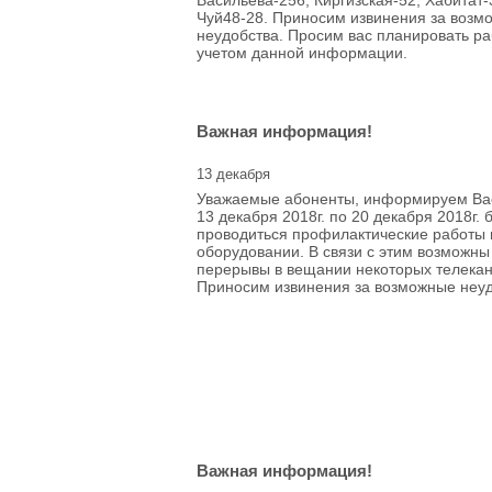
Васильева-256, Киргизская-52, Хабитат-
Чуй48-28. Приносим извинения за возм
неудобства. Просим вас планировать ра
учетом данной информации.
Важная информация!
13 декабря
Уважаемые абоненты, информируем Вас
13 декабря 2018г. по 20 декабря 2018г. 
проводиться профилактические работы 
оборудовании. В связи с этим возможны
перерывы в вещании некоторых телекан
Приносим извинения за возможные неуд
Важная информация!